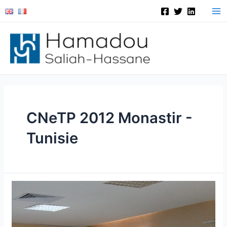
Aller
Ma
au
Me
contenu
CNeTP 2012 Monastir -
Tunisie
CNeTP
2012
Monastir
–